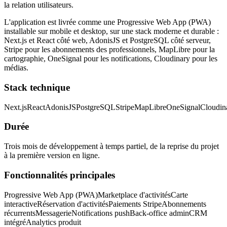
la relation utilisateurs.
L'application est livrée comme une Progressive Web App (PWA)
installable sur mobile et desktop, sur une stack moderne et durable :
Next.js et React côté web, AdonisJS et PostgreSQL côté serveur,
Stripe pour les abonnements des professionnels, MapLibre pour la
cartographie, OneSignal pour les notifications, Cloudinary pour les
médias.
Stack technique
Next.js
React
AdonisJS
PostgreSQL
Stripe
MapLibre
OneSignal
Cloudin
Durée
Trois mois de développement à temps partiel, de la reprise du projet
à la première version en ligne.
Fonctionnalités principales
Progressive Web App (PWA)
Marketplace d'activités
Carte
interactive
Réservation d'activités
Paiements Stripe
Abonnements
récurrents
Messagerie
Notifications push
Back-office admin
CRM
intégré
Analytics produit