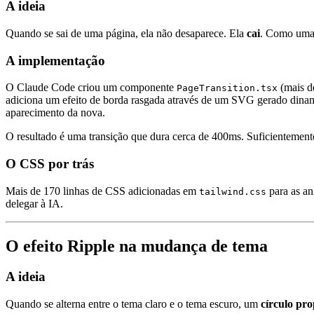
A ideia
Quando se sai de uma página, ela não desaparece. Ela
cai
. Como uma f
A implementação
O Claude Code criou um componente
(mais d
PageTransition.tsx
adiciona um efeito de borda rasgada através de um SVG gerado dinami
aparecimento da nova.
O resultado é uma transição que dura cerca de 400ms. Suficientemente
O CSS por trás
Mais de 170 linhas de CSS adicionadas em
para as an
tailwind.css
delegar à IA.
O efeito Ripple na mudança de tema
A ideia
Quando se alterna entre o tema claro e o tema escuro, um
círculo pr