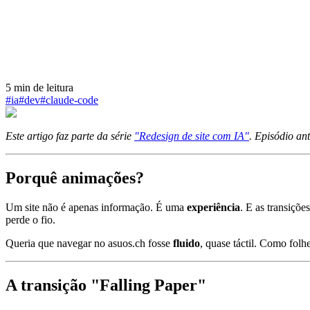
5
min de leitura
#
ia
#
dev
#
claude-code
Este artigo faz parte da série
"Redesign de site com IA"
. Episódio an
Porquê animações?
Um site não é apenas informação. É uma
experiência
. E as transiçõ
perde o fio.
Queria que navegar no asuos.ch fosse
fluido
, quase táctil. Como folh
A transição "Falling Paper"