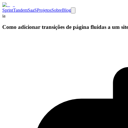
Sprint
Tandem
SaaS
Projetos
Sobre
Blog
ia
Como adicionar transições de página fluidas a um site